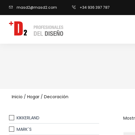
masd2@masd2.com
+34 936 397 787
Inicio
/
Hogar
/
Decoración
KIKKERLAND
Mostr
MARK´S