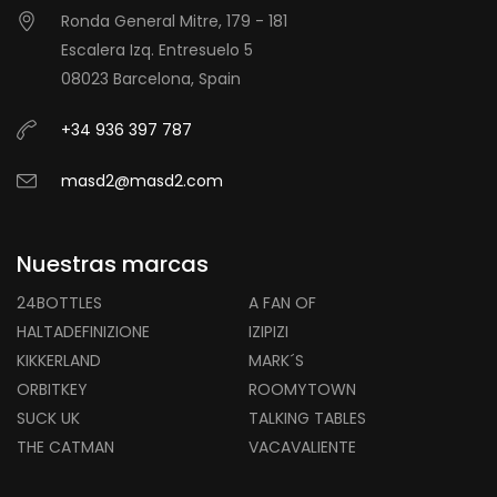
Ronda General Mitre, 179 - 181
Escalera Izq. Entresuelo 5
08023 Barcelona, Spain
+34 936 397 787
masd2@masd2.com
Nuestras marcas
24BOTTLES
A FAN OF
HALTADEFINIZIONE
IZIPIZI
KIKKERLAND
MARK´S
ORBITKEY
ROOMYTOWN
SUCK UK
TALKING TABLES
THE CATMAN
VACAVALIENTE