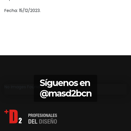
Fecha: 15/12/2023.
Síguenos en
No Images Found
@masd2bcn