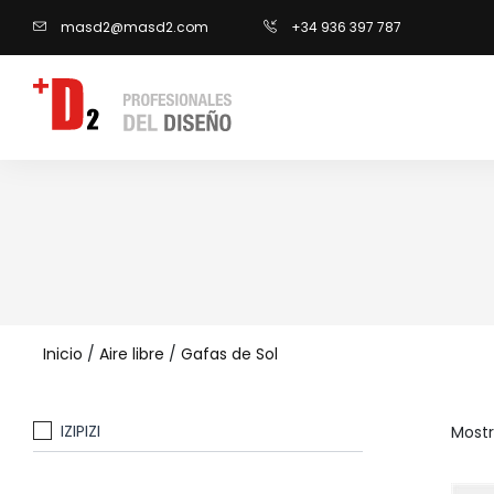
masd2@masd2.com
+34 936 397 787
Inicio
/
Aire libre
/
Gafas de Sol
IZIPIZI
Mostr