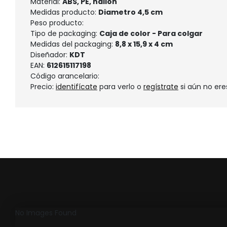
Material:
ABS, PE, nailon
Medidas producto:
Diametro 4,5 cm
Peso producto:
Tipo de packaging:
Caja de color - Para colgar
Medidas del packaging:
8,8 x 15,9 x 4 cm
Diseñador:
KDT
EAN:
612615117198
Código arancelario:
Precio:
identifícate
para verlo o
regístrate
si aún no ere
No Images Found