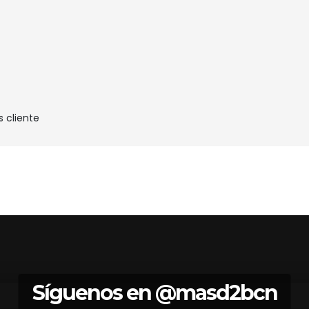
s cliente
Síguenos en
@masd2bcn