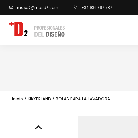
masd2@masd2.com
+34 936 397 787
Inicio
/
KIKKERLAND
/
BOLAS PARA LA LAVADORA