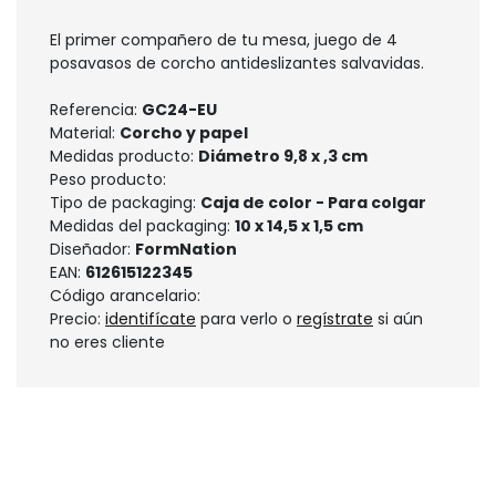
El primer compañero de tu mesa, juego de 4
posavasos de corcho antideslizantes salvavidas.
Referencia:
GC24-EU
Material:
Corcho y papel
Medidas producto:
Diámetro 9,8 x ,3 cm
Peso producto:
Tipo de packaging:
Caja de color - Para colgar
Medidas del packaging:
10 x 14,5 x 1,5 cm
Diseñador:
FormNation
EAN:
612615122345
Código arancelario:
Precio:
identifícate
para verlo o
regístrate
si aún
no eres cliente