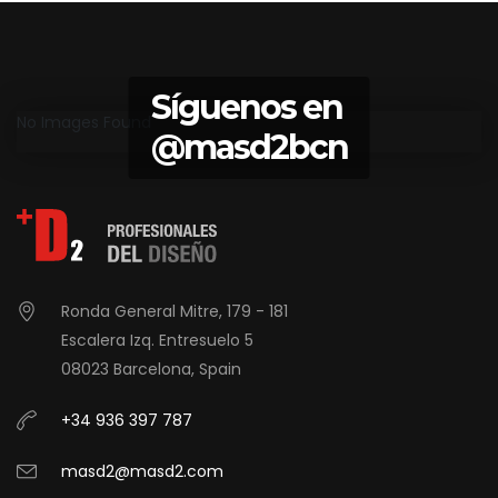
Síguenos en
No Images Found
@masd2bcn
Ronda General Mitre, 179 - 181
Escalera Izq. Entresuelo 5
08023 Barcelona, Spain
+34 936 397 787
masd2@masd2.com