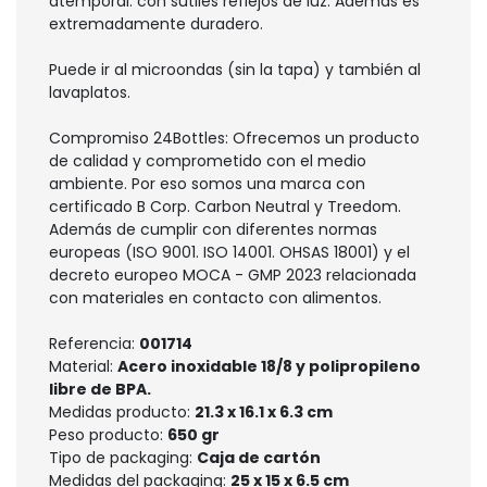
atemporal. con sutiles reflejos de luz. Además es
extremadamente duradero.
Puede ir al microondas (sin la tapa) y también al
lavaplatos.
Compromiso 24Bottles: Ofrecemos un producto
de calidad y comprometido con el medio
ambiente. Por eso somos una marca con
certificado B Corp. Carbon Neutral y Treedom.
Además de cumplir con diferentes normas
europeas (ISO 9001. ISO 14001. OHSAS 18001) y el
decreto europeo MOCA - GMP 2023 relacionada
con materiales en contacto con alimentos.
Referencia:
001714
Material:
Acero inoxidable 18/8 y polipropileno
libre de BPA.
Medidas producto:
21.3 x 16.1 x 6.3 cm
Peso producto:
650 gr
Tipo de packaging:
Caja de cartón
Medidas del packaging:
25 x 15 x 6.5 cm