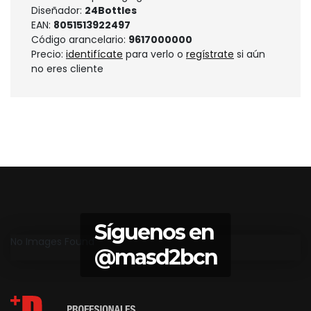
Diseñador:
24Bottles
EAN:
8051513922497
Código arancelario:
9617000000
Precio:
identifícate
para verlo o
regístrate
si aún
no eres cliente
Síguenos en
No Images Found
@masd2bcn