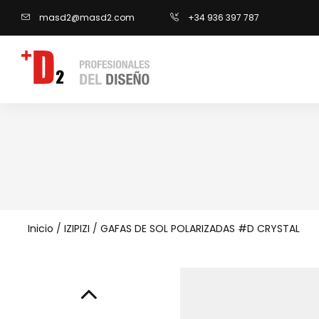
masd2@masd2.com
+34 936 397 787
Inicio
/
IZIPIZI
/
GAFAS DE SOL POLARIZADAS #D CRYSTAL