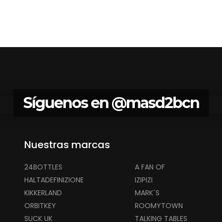
Síguenos en
@masd2bcn
Nuestras marcas
24BOTTLES
A FAN OF
HALTADEFINIZIONE
IZIPIZI
KIKKERLAND
MARK´S
ORBITKEY
ROOMYTOWN
SUCK UK
TALKING TABLES