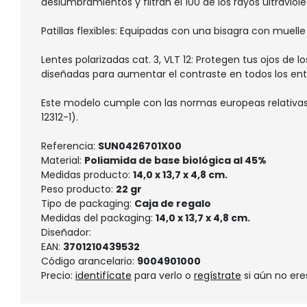
deslumbramientos y filtran el 100 de los rayos ultraviole
Patillas flexibles: Equipadas con una bisagra con muell
Lentes polarizadas cat. 3, VLT 12: Protegen tus ojos de 
diseñadas para aumentar el contraste en todos los ento
Este modelo cumple con las normas europeas relativas a
12312-1).
Referencia:
SUN0426701X00
Material:
Poliamida de base biológica al 45%
Medidas producto:
14,0 x 13,7 x 4,8 cm.
Peso producto:
22 gr
Tipo de packaging:
Caja de regalo
Medidas del packaging:
14,0 x 13,7 x 4,8 cm.
Diseñador:
EAN:
3701210439532
Código arancelario:
9004901000
Precio:
identifícate
para verlo o
regístrate
si aún no ere