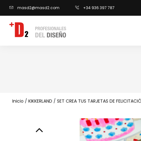
masd2@masd2.com
+34 936 397 787
Inicio
/
KIKKERLAND
/
SET CREA TUS TARJETAS DE FELICITACI