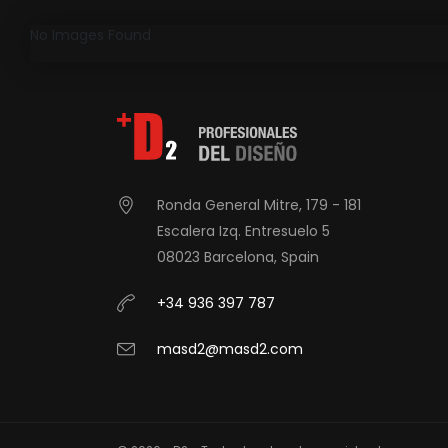
No Images Found
Ronda General Mitre, 179 - 181
Escalera Izq. Entresuelo 5
08023 Barcelona, Spain
+34 936 397 787
masd2@masd2.com