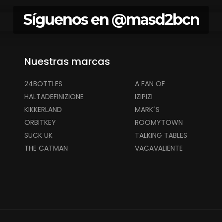
Síguenos en
@masd2bcn
Nuestras marcas
24BOTTLES
A FAN OF
HALTADEFINIZIONE
IZIPIZI
KIKKERLAND
MARK´S
ORBITKEY
ROOMYTOWN
SUCK UK
TALKING TABLES
THE CATMAN
VACAVALIENTE