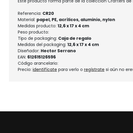
Este producto forma parte de la colección Crafters de 
Referencia:
CR20
Material:
papel, PE, acrílicos, aluminio, nylon
Medidas producto:
12,6 x 17 x 4 cm
Peso producto:
Tipo de packaging:
Caja de regalo
Medidas del packaging:
12,6 x 17 x 4 cm
Diseñador:
Hector Serrano
EAN:
612615126596
Código arancelario:
Precio:
identifícate
para verlo o
regístrate
si aún no ere