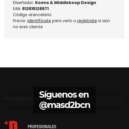
Diseñador:
Koens & Middlekoop Design
EAN:
612615126671
Código arancelario:
Precio:
identifícate
para verlo o
regístrate
si aún
no eres cliente
Síguenos en
No Images Found
@masd2bcn