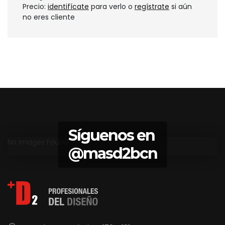
Precio:
identifícate
para verlo o
regístrate
si aún
no eres cliente
Síguenos en
No Images Found
@masd2bcn