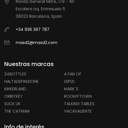
Ronda General Mitre, 179 - 181
Escalera Izq. Entresuelo 5
08023 Barcelona, Spain
+34 936 397 787
masd2@masd2.com
Nuestras marcas
24BOTTLES
A FAN OF
HALTADEFINIZIONE
IZIPIZI
KIKKERLAND
MARK´S
ORBITKEY
ROOMYTOWN
SUCK UK
TALKING TABLES
THE CATMAN
VACAVALIENTE
Info de interés