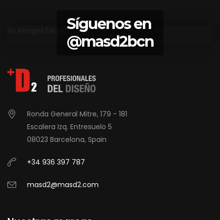
Síguenos en
No Images Found
@masd2bcn
Ronda General Mitre, 179 - 181
Escalera Izq. Entresuelo 5
08023 Barcelona, Spain
+34 936 397 787
masd2@masd2.com