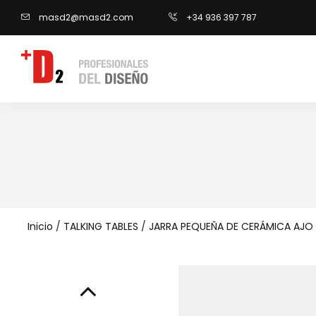
masd2@masd2.com
+34 936 397 787
Inicio
/
TALKING TABLES
/
JARRA PEQUEÑA DE CERÁMICA AJO 