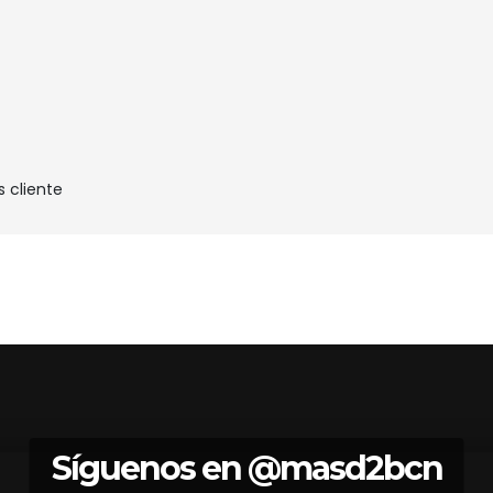
s cliente
Síguenos en
@masd2bcn