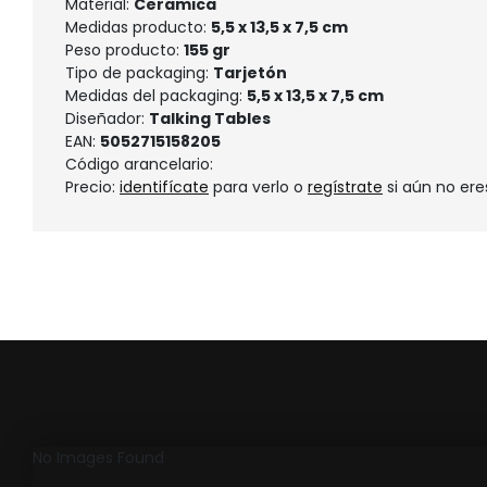
Material:
Ceramica
Medidas producto:
5,5 x 13,5 x 7,5 cm
Peso producto:
155 gr
Tipo de packaging:
Tarjetón
Medidas del packaging:
5,5 x 13,5 x 7,5 cm
Diseñador:
Talking Tables
EAN:
5052715158205
Código arancelario:
Precio:
identifícate
para verlo o
regístrate
si aún no ere
No Images Found