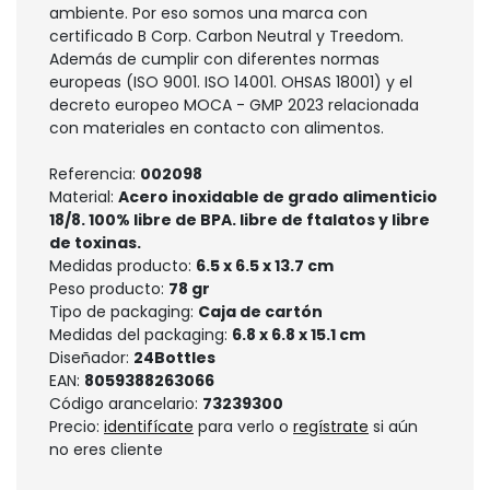
ambiente. Por eso somos una marca con
certificado B Corp. Carbon Neutral y Treedom.
Además de cumplir con diferentes normas
europeas (ISO 9001. ISO 14001. OHSAS 18001) y el
decreto europeo MOCA - GMP 2023 relacionada
con materiales en contacto con alimentos.
Referencia:
002098
Material:
Acero inoxidable de grado alimenticio
18/8. 100% libre de BPA. libre de ftalatos y libre
de toxinas.
Medidas producto:
6.5 x 6.5 x 13.7 cm
Peso producto:
78 gr
Tipo de packaging:
Caja de cartón
Medidas del packaging:
6.8 x 6.8 x 15.1 cm
Diseñador:
24Bottles
EAN:
8059388263066
Código arancelario:
73239300
Precio:
identifícate
para verlo o
regístrate
si aún
no eres cliente