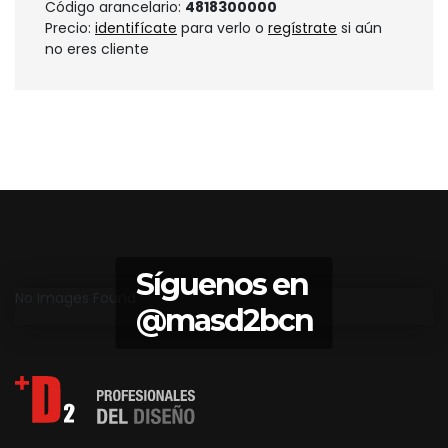
Código arancelario:
4818300000
Precio:
identifícate
para verlo o
regístrate
si aún
no eres cliente
Síguenos en
No Images Found
@masd2bcn