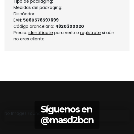
Tipo de packaging:
Medidas del packaging:
Diseñador:
EAN:
5060576597699
Código arancelario:
4820300020
Precio:
identifícate
para verlo o
regístrate
si aún
no eres cliente
Síguenos en
No Images Found
@masd2bcn