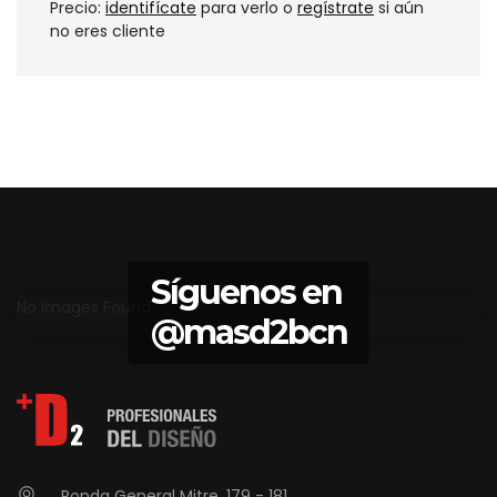
Precio:
identifícate
para verlo o
regístrate
si aún
no eres cliente
Síguenos en
No Images Found
@masd2bcn
Ronda General Mitre, 179 - 181