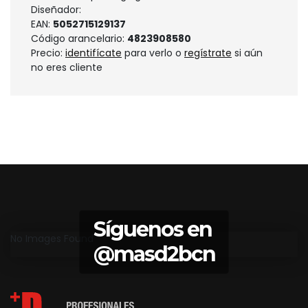
Diseñador:
EAN:
5052715129137
Código arancelario:
4823908580
Precio:
identifícate
para verlo o
regístrate
si aún
no eres cliente
Síguenos en
No Images Found
@masd2bcn