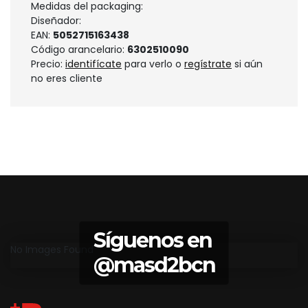
Medidas del packaging:
Diseñador:
EAN:
5052715163438
Código arancelario:
6302510090
Precio:
identifícate
para verlo o
regístrate
si aún
no eres cliente
Síguenos en
No Images Found
@masd2bcn