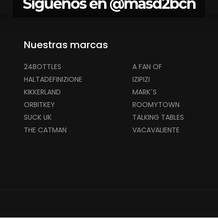
Síguenos en
@masd2bcn
Nuestras marcas
24BOTTLES
A FAN OF
HALTADEFINIZIONE
IZIPIZI
KIKKERLAND
MARK´S
ORBITKEY
ROOMYTOWN
SUCK UK
TALKING TABLES
THE CATMAN
VACAVALIENTE