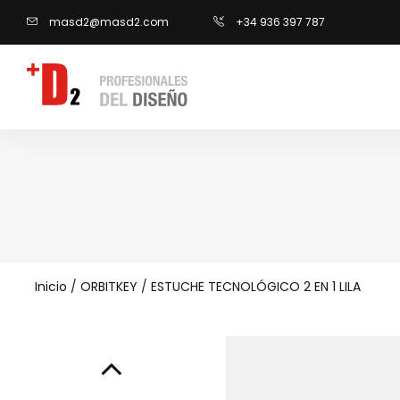
masd2@masd2.com
+34 936 397 787
Inicio
/
ORBITKEY
/
ESTUCHE TECNOLÓGICO 2 EN 1 LILA