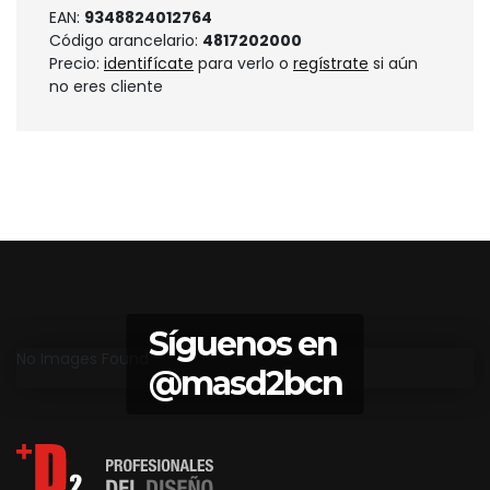
EAN:
9348824012764
Código arancelario:
4817202000
Precio:
identifícate
para verlo o
regístrate
si aún
no eres cliente
Síguenos en
No Images Found
@masd2bcn