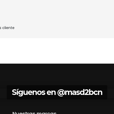
s cliente
Síguenos en
@masd2bcn
Nuestras marcas