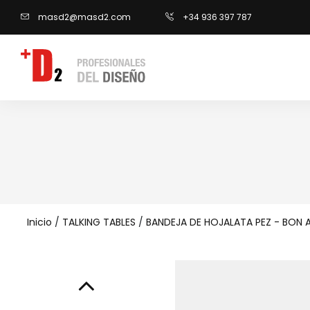
masd2@masd2.com
+34 936 397 787
Inicio
/
TALKING TABLES
/
BANDEJA DE HOJALATA PEZ - BON 