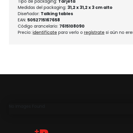
Tipo de packaging:
Tarjeta
Medidas del packaging:
31,2 x 31,2 x 3 cm alto
Diseñador:
Talking tables
EAN:
5052715167658
Código arancelario:
7615108090
Precio:
identifícate
para verlo o
regístrate
si aún no ere
No Images Found