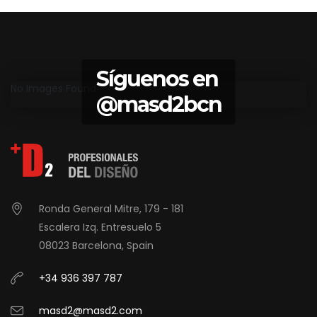
Síguenos en
No Images Found
@masd2bcn
Ronda General Mitre, 179 - 181
Escalera Izq. Entresuelo 5
08023 Barcelona, Spain
+34 936 397 787
masd2@masd2.com