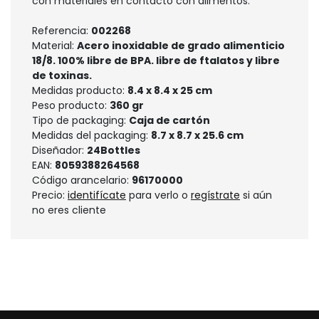
con materiales en contacto con alimentos.
Referencia:
002268
Material:
Acero inoxidable de grado alimenticio
18/8. 100% libre de BPA. libre de ftalatos y libre
de toxinas.
Medidas producto:
8.4 x 8.4 x 25 cm
Peso producto:
360 gr
Tipo de packaging:
Caja de cartón
Medidas del packaging:
8.7 x 8.7 x 25.6 cm
Diseñador:
24Bottles
EAN:
8059388264568
Código arancelario:
96170000
Precio:
identifícate
para verlo o
regístrate
si aún
no eres cliente