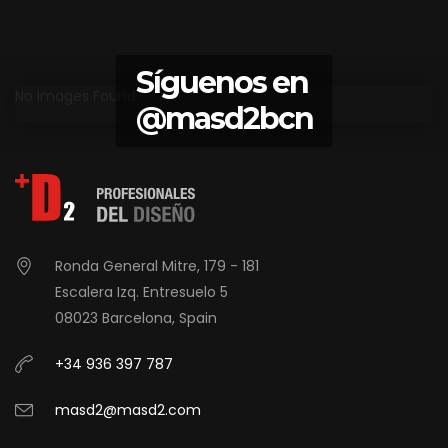
Síguenos en
No Images Found
@masd2bcn
Ronda General Mitre, 179 - 181
Escalera Izq. Entresuelo 5
08023 Barcelona, Spain
+34 936 397 787
masd2@masd2.com