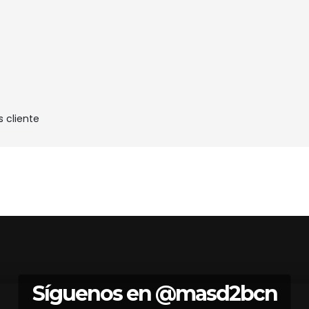
s cliente
Síguenos en
@masd2bcn