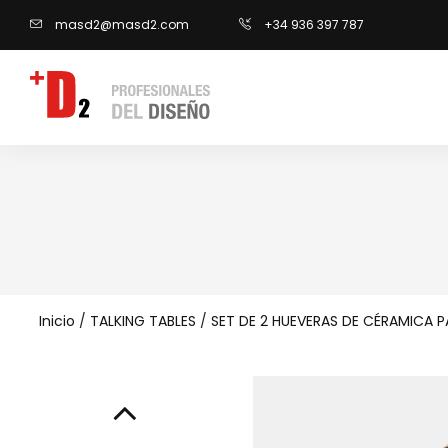
masd2@masd2.com
+34 936 397 787
Inicio
/
TALKING TABLES
/
SET DE 2 HUEVERAS DE CÉRAMICA P