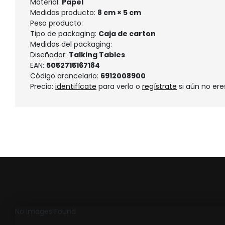
Material:
Papel
Medidas producto:
8 cm × 5 cm
Peso producto:
Tipo de packaging:
Caja de carton
Medidas del packaging:
Diseñador:
Talking Tables
EAN:
5052715167184
Código arancelario:
6912008900
Precio:
identifícate
para verlo o
regístrate
si aún no ere
No Images Found