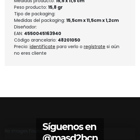
Medidas producto:
15,5 x 11,5 cm
Peso producto:
15,8 gr
Tipo de packaging:
Medidas del packaging:
15,5cm x 11,5cm x 1,2cm
Diseñador:
EAN:
4550045163940
Código arancelario:
48201050
Precio:
identifícate
para verlo o
regístrate
si aún
no eres cliente
Síguenos en
No Images Found
@masd2bcn