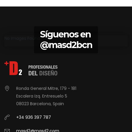
Síguenos en
No Images Found
@masd2bcn
Ronda General Mitre, 179 - 181
Escalera Izq. Entresuelo 5
08023 Barcelona, Spain
+34 936 397 787
masd2@masd2.com