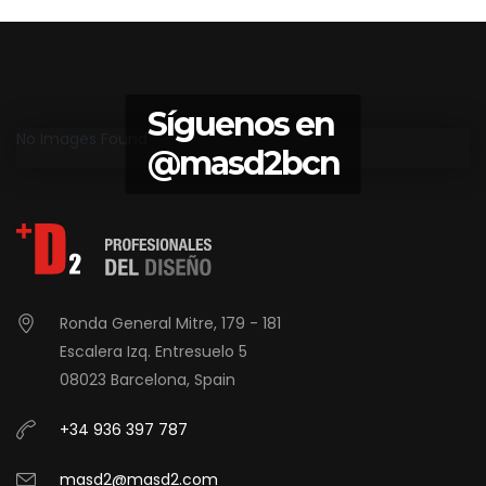
Síguenos en
No Images Found
@masd2bcn
Ronda General Mitre, 179 - 181
Escalera Izq. Entresuelo 5
08023 Barcelona, Spain
+34 936 397 787
masd2@masd2.com