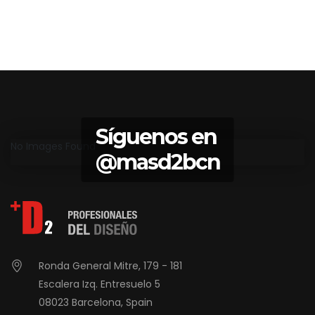
Síguenos en
No Images Found
@masd2bcn
Ronda General Mitre, 179 - 181
Escalera Izq. Entresuelo 5
08023 Barcelona, Spain