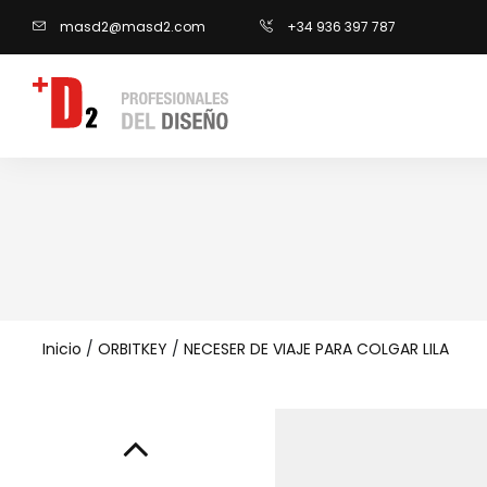
masd2@masd2.com
+34 936 397 787
Inicio
/
ORBITKEY
/
NECESER DE VIAJE PARA COLGAR LILA