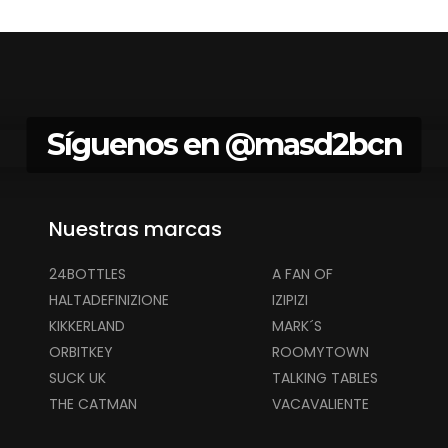
Síguenos en
@masd2bcn
Nuestras marcas
24BOTTLES
A FAN OF
HALTADEFINIZIONE
IZIPIZI
KIKKERLAND
MARK´S
ORBITKEY
ROOMYTOWN
SUCK UK
TALKING TABLES
THE CATMAN
VACAVALIENTE