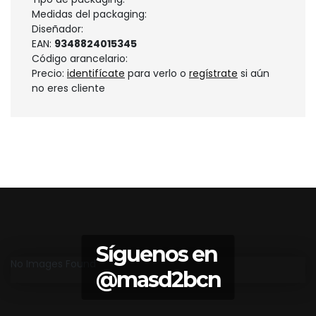
Medidas del packaging:
Diseñador:
EAN:
9348824015345
Código arancelario:
Precio:
identifícate
para verlo o
regístrate
si aún
no eres cliente
Síguenos en
No Images Found
@masd2bcn