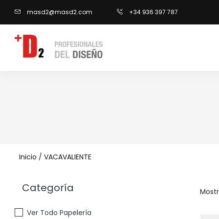
masd2@masd2.com
+34 936 397 787
Inicio
/
VACAVALIENTE
Categoría
Mostr
Ver Todo Papelería