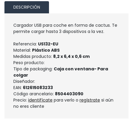
DESCRIPCIÓN
Cargador USB para coche en forma de cactus. Te
permite cargar hasta 3 dispositivos a la vez.
Referencia:
US132-EU
Material:
Plástico ABS
Medidas producto:
8,2 x 6,4 x 0,6 cm
Peso producto:
Tipo de packaging:
Caja con ventana- Para
colgar
Diseñador:
EAN:
612615083233
Código arancelario:
8504403090
Precio:
identifícate
para verlo o
regístrate
si aún
no eres cliente