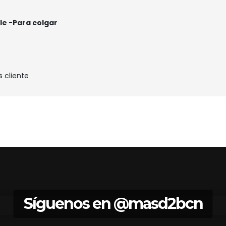
le -Para colgar
s cliente
Síguenos en
@masd2bcn