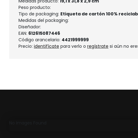
Medidas producto:
19,1 x 31,8 x 2,9 cm
Peso producto:
Tipo de packaging:
Etiqueta de cartón 100% reciclab
Medidas del packaging:
Diseñador:
EAN:
612615087446
Código arancelario:
4421999999
Precio:
identifícate
para verlo o
regístrate
si aún no ere
No Images Found