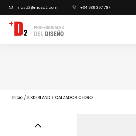
masd2@masd2.com
+34 936 397 787
Inicio
/
KIKKERLAND
/
CALZADOR CEDRO