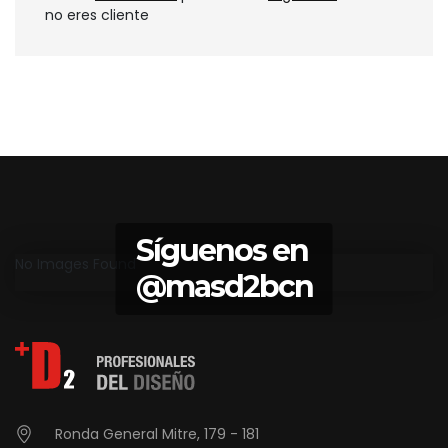
no eres cliente
Síguenos en
No Images Found
@masd2bcn
Ronda General Mitre, 179 - 181