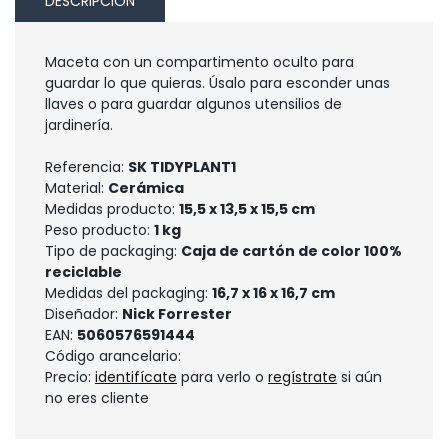
DESCRIPCIÓN
Maceta con un compartimento oculto para
guardar lo que quieras. Úsalo para esconder unas
llaves o para guardar algunos utensilios de
jardinería.
Referencia:
SK TIDYPLANT1
Material:
Cerámica
Medidas producto:
15,5 x 13,5 x 15,5 cm
Peso producto:
1 kg
Tipo de packaging:
Caja de cartón de color 100%
reciclable
Medidas del packaging:
16,7 x 16 x 16,7 cm
Diseñador:
Nick Forrester
EAN:
5060576591444
Código arancelario:
Precio:
identifícate
para verlo o
regístrate
si aún
no eres cliente