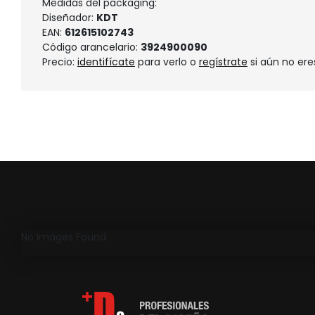
Medidas del packaging:
Diseñador:
KDT
EAN:
612615102743
Código arancelario:
3924900090
Precio:
identifícate
para verlo o
regístrate
si aún no ere
No Images Found