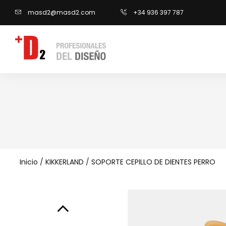
masd2@masd2.com
+34 936 397 787
Inicio
/
KIKKERLAND
/
SOPORTE CEPILLO DE DIENTES PERRO