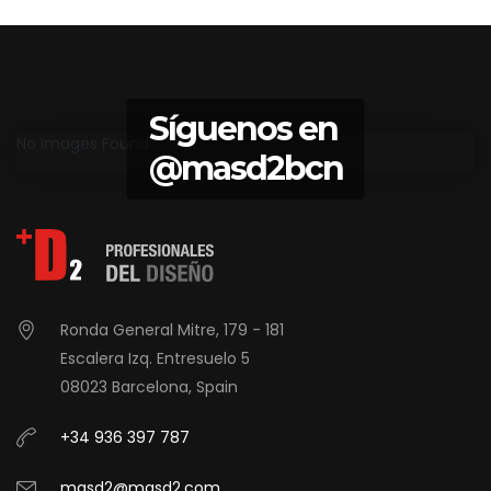
Síguenos en
No Images Found
@masd2bcn
Ronda General Mitre, 179 - 181
Escalera Izq. Entresuelo 5
08023 Barcelona, Spain
+34 936 397 787
masd2@masd2.com