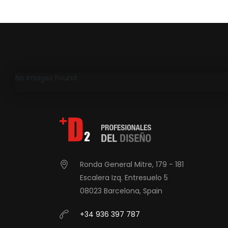
No Images Found
Ronda General Mitre, 179 - 181
Escalera Izq. Entresuelo 5
08023 Barcelona, Spain
+34 936 397 787