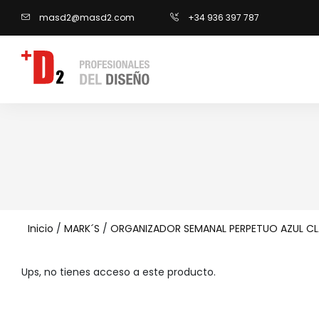
masd2@masd2.com
+34 936 397 787
Inicio
/
MARK´S
/
ORGANIZADOR SEMANAL PERPETUO AZUL C
Ups, no tienes acceso a este producto.