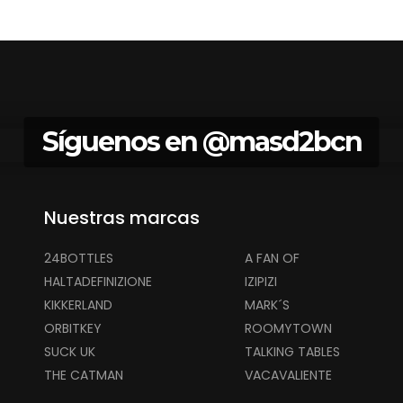
Síguenos en
@masd2bcn
Nuestras marcas
24BOTTLES
A FAN OF
HALTADEFINIZIONE
IZIPIZI
KIKKERLAND
MARK´S
ORBITKEY
ROOMYTOWN
SUCK UK
TALKING TABLES
THE CATMAN
VACAVALIENTE