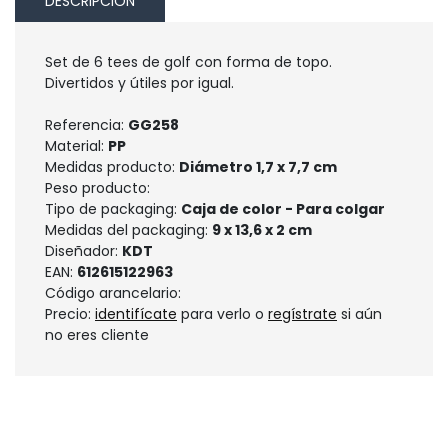
DESCRIPCIÓN
Set de 6 tees de golf con forma de topo.
Divertidos y útiles por igual.
Referencia:
GG258
Material:
PP
Medidas producto:
Diámetro 1,7 x 7,7 cm
Peso producto:
Tipo de packaging:
Caja de color - Para colgar
Medidas del packaging:
9 x 13,6 x 2 cm
Diseñador:
KDT
EAN:
612615122963
Código arancelario:
Precio:
identifícate
para verlo o
regístrate
si aún
no eres cliente