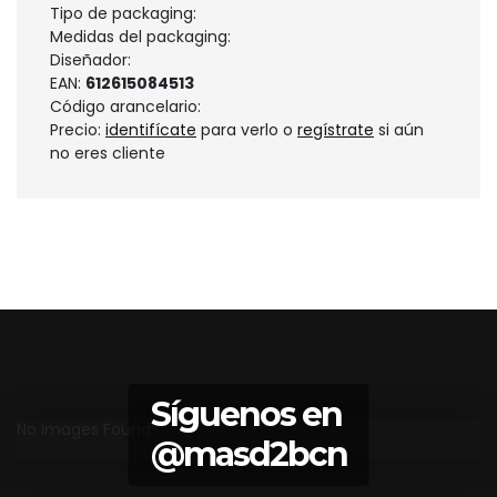
Tipo de packaging:
Medidas del packaging:
Diseñador:
EAN:
612615084513
Código arancelario:
Precio:
identifícate
para verlo o
regístrate
si aún
no eres cliente
Síguenos en
No Images Found
@masd2bcn