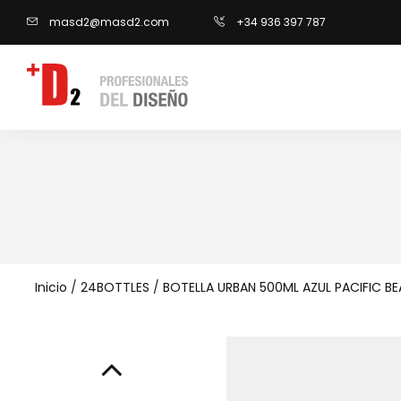
masd2@masd2.com
+34 936 397 787
Inicio
/
24BOTTLES
/
BOTELLA URBAN 500ML AZUL PACIFIC B