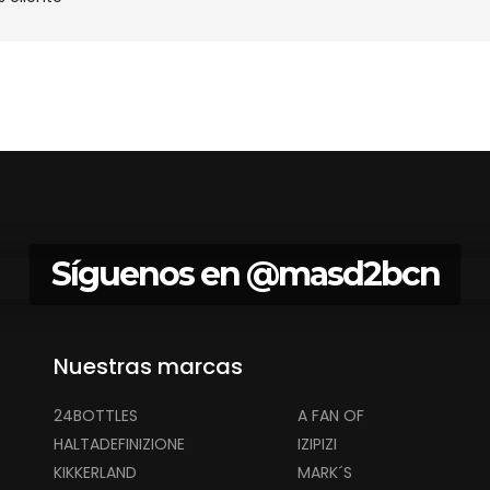
Síguenos en
@masd2bcn
Nuestras marcas
24BOTTLES
A FAN OF
HALTADEFINIZIONE
IZIPIZI
KIKKERLAND
MARK´S