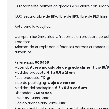
Es totalmente hermética gracias a su cierre con silicon
100% seguro: Libre de BPA. libre de BPS. libre de PES. libre
Apto para lavavajillas.
Compromiso 24Bottles: Ofrecemos un producto de cali
Treedom.
Además de cumplir con diferentes normas europeas (IS
alimentos.
Referencia:
000456
Material:
Acero inoxidable de grado alimenticio 18/8. 
Medidas producto:
6.5 x 6.5 x 21 cm
Peso producto:
117 gr
Tipo de packaging:
Caja de cartón
Medidas del packaging:
6.8 x 6.8 x 22.6 cm
Diseñador:
24Bottles
EAN:
8051513925900
Código arancelario:
73239300
Precio:
identifícate
para verlo o
regístrate
si aún no ere