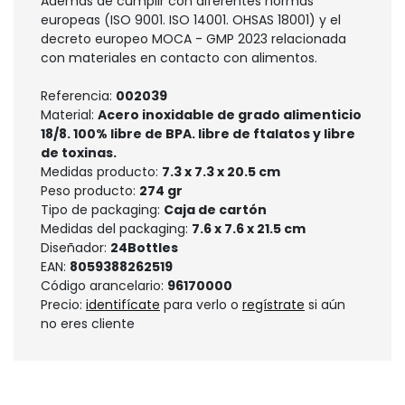
Además de cumplir con diferentes normas
europeas (ISO 9001. ISO 14001. OHSAS 18001) y el
decreto europeo MOCA - GMP 2023 relacionada
con materiales en contacto con alimentos.
Referencia:
002039
Material:
Acero inoxidable de grado alimenticio
18/8. 100% libre de BPA. libre de ftalatos y libre
de toxinas.
Medidas producto:
7.3 x 7.3 x 20.5 cm
Peso producto:
274 gr
Tipo de packaging:
Caja de cartón
Medidas del packaging:
7.6 x 7.6 x 21.5 cm
Diseñador:
24Bottles
EAN:
8059388262519
Código arancelario:
96170000
Precio:
identifícate
para verlo o
regístrate
si aún
no eres cliente