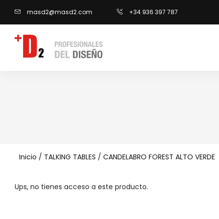
masd2@masd2.com
+34 936 397 787
Inicio
/
TALKING TABLES
/
CANDELABRO FOREST ALTO VERDE
Ups, no tienes acceso a este producto.