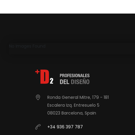
No Images Found
Ronda General Mitre, 179 - 181
Escalera Izq. Entresuelo 5
08023 Barcelona, Spain
+34 936 397 787