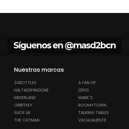
Síguenos en
@masd2bcn
Nuestras marcas
24BOTTLES
A FAN OF
HALTADEFINIZIONE
IZIPIZI
KIKKERLAND
MARK´S
ORBITKEY
ROOMYTOWN
SUCK UK
TALKING TABLES
THE CATMAN
VACAVALIENTE