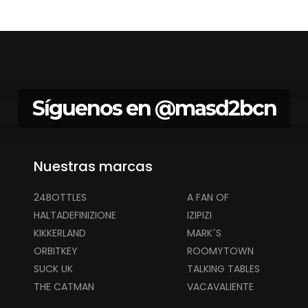
Síguenos en
@masd2bcn
Nuestras marcas
24BOTTLES
A FAN OF
HALTADEFINIZIONE
IZIPIZI
KIKKERLAND
MARK´S
ORBITKEY
ROOMYTOWN
SUCK UK
TALKING TABLES
THE CATMAN
VACAVALIENTE