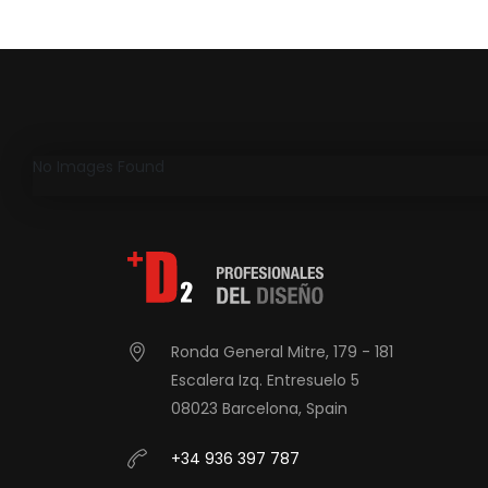
No Images Found
Ronda General Mitre, 179 - 181
Escalera Izq. Entresuelo 5
08023 Barcelona, Spain
+34 936 397 787