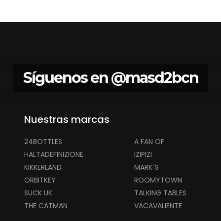
Síguenos en
@masd2bcn
Nuestras marcas
24BOTTLES
A FAN OF
HALTADEFINIZIONE
IZIPIZI
KIKKERLAND
MARK´S
ORBITKEY
ROOMYTOWN
SUCK UK
TALKING TABLES
THE CATMAN
VACAVALIENTE