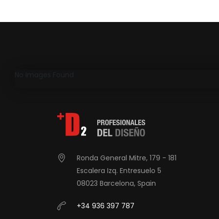
No Images Found
Ronda General Mitre, 179 - 181
Escalera Izq. Entresuelo 5
08023 Barcelona, Spain
+34 936 397 787