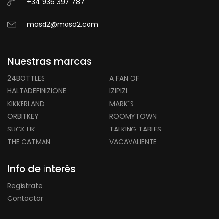
+34 936 397 787
masd2@masd2.com
Nuestras marcas
24BOTTLES
A FAN OF
HALTADEFINIZIONE
IZIPIZI
KIKKERLAND
MARK´S
ORBITKEY
ROOMYTOWN
SUCK UK
TALKING TABLES
THE CATMAN
VACAVALIENTE
Info de interés
Regístrate
Contactar