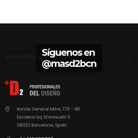
Síguenos en
No Images Found
@masd2bcn
Ronda General Mitre, 179 - 181
Escalera Izq. Entresuelo 5
08023 Barcelona, Spain