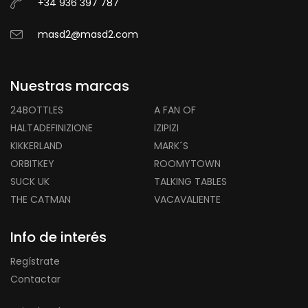
+34 936 397 787
masd2@masd2.com
Nuestras marcas
24BOTTLES
A FAN OF
HALTADEFINIZIONE
IZIPIZI
KIKKERLAND
MARK´S
ORBITKEY
ROOMYTOWN
SUCK UK
TALKING TABLES
THE CATMAN
VACAVALIENTE
Info de interés
Regístrate
Contactar