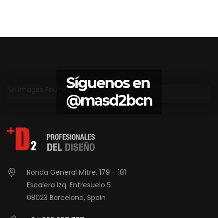
Síguenos en
No Images Found
@masd2bcn
Ronda General Mitre, 179 - 181
Escalera Izq. Entresuelo 5
08023 Barcelona, Spain