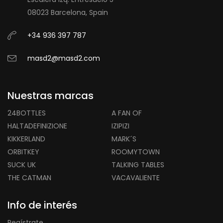
08023 Barcelona, Spain
+34 936 397 787
masd2@masd2.com
Nuestras marcas
24BOTTLES
A FAN OF
HALTADEFINIZIONE
IZIPIZI
KIKKERLAND
MARK´S
ORBITKEY
ROOMYTOWN
SUCK UK
TALKING TABLES
THE CATMAN
VACAVALIENTE
Info de interés
Regístrate