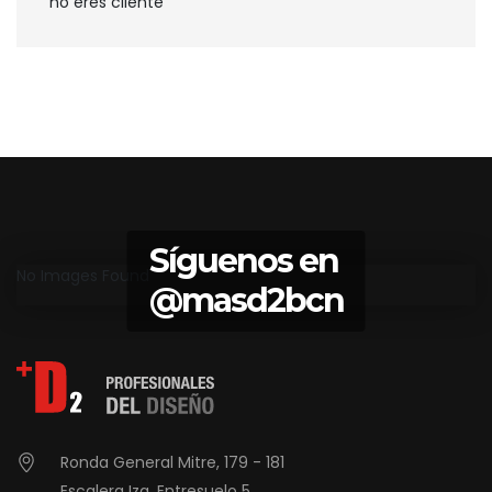
no eres cliente
Síguenos en
No Images Found
@masd2bcn
Ronda General Mitre, 179 - 181
Escalera Izq. Entresuelo 5