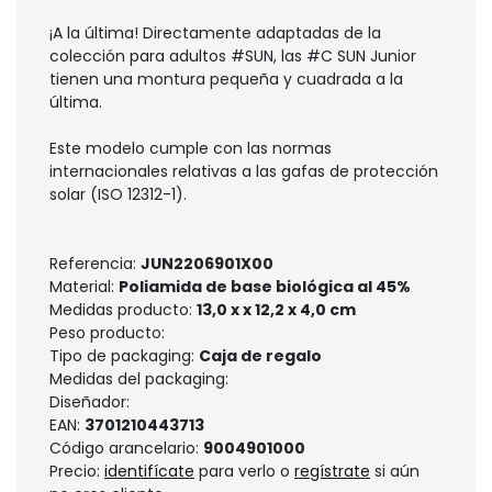
¡A la última! Directamente adaptadas de la
colección para adultos #SUN, las #C SUN Junior
tienen una montura pequeña y cuadrada a la
última.
Este modelo cumple con las normas
internacionales relativas a las gafas de protección
solar (ISO 12312-1).
Referencia:
JUN2206901X00
Material:
Poliamida de base biológica al 45%
Medidas producto:
13,0 x x 12,2 x 4,0 cm
Peso producto:
Tipo de packaging:
Caja de regalo
Medidas del packaging:
Diseñador:
EAN:
3701210443713
Código arancelario:
9004901000
Precio:
identifícate
para verlo o
regístrate
si aún