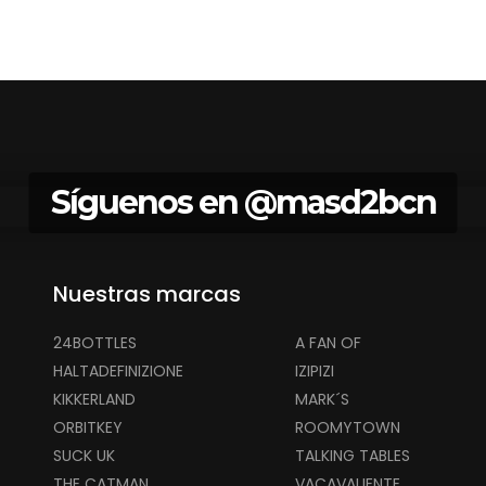
Síguenos en
@masd2bcn
Nuestras marcas
24BOTTLES
A FAN OF
HALTADEFINIZIONE
IZIPIZI
KIKKERLAND
MARK´S
ORBITKEY
ROOMYTOWN
SUCK UK
TALKING TABLES
THE CATMAN
VACAVALIENTE