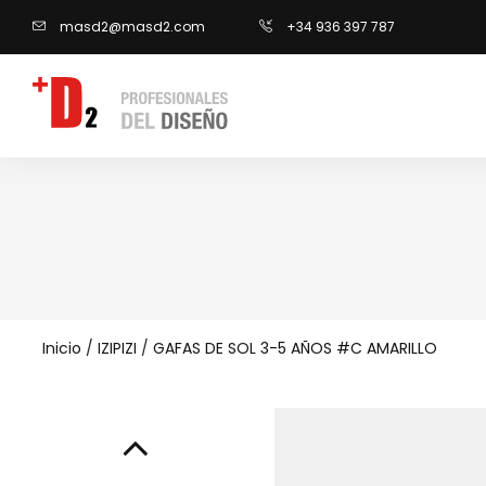
masd2@masd2.com
+34 936 397 787
Inicio
/
IZIPIZI
/
GAFAS DE SOL 3-5 AÑOS #C AMARILLO