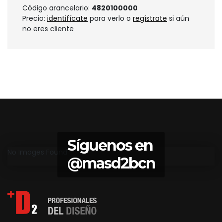
Código arancelario:
4820100000
Precio:
identifícate
para verlo o
regístrate
si aún
no eres cliente
Síguenos en
No Images Found
@masd2bcn